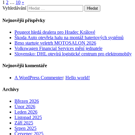
1
2
…
10
»
Vyhledávání
Nejnovější příspěvky
Peugeot hledá dealera pro Hradec Králové
Škoda Auto otevřela halu na montáž bateriových systémů
Brno startuje veletrh MOTOSALON 2026
Volkswagen Financial Services mění jednatele
Slovensko: DHL otevírá logistické centrum pro elektromobily
Nejnovější komentáře
A WordPress Commenter
:
Hello world!
Archivy
Březen 2026
Únor 2026
Leden 2026
Listopad 2025
Září 2025
Srpen 2025
Červenec 2025