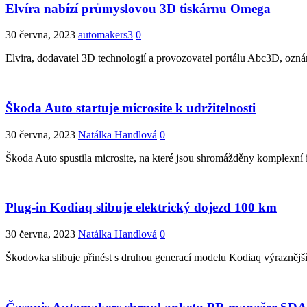
Elvíra nabízí průmyslovou 3D tiskárnu Omega
30 června, 2023
automakers3
0
Elvira, dodavatel 3D technologií a provozovatel portálu Abc3D, o
Škoda Auto startuje microsite k udržitelnosti
30 června, 2023
Natálka Handlová
0
Škoda Auto spustila microsite, na které jsou shromážděny komplexní 
Plug-in Kodiaq slibuje elektrický dojezd 100 km
30 června, 2023
Natálka Handlová
0
Škodovka slibuje přinést s druhou generací modelu Kodiaq výraznější v