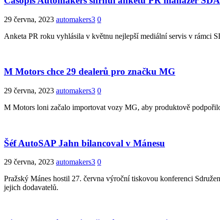
Časopis Automakers shrnul anketu PR manažer SDA
29 června, 2023
automakers3
0
Anketa PR roku vyhlásila v květnu nejlepší mediální servis v rámci SD
M Motors chce 29 dealerů pro značku MG
29 června, 2023
automakers3
0
M Motors loni začalo importovat vozy MG, aby produktově podpořilo s
Šéf AutoSAP Jahn bilancoval v Mánesu
29 června, 2023
automakers3
0
Pražský Mánes hostil 27. června výroční tiskovou konferenci Sdru
jejich dodavatelů.