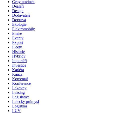
Ceny novinek
Dealeři
Design
Dodavatelé
Doprava
Ekologie
Elektromobily
Emise
Eventy
Export
Fleety
Historie
Hybridy
Importéři
Investice
Kariéra
Kauza
Komentář
Konference
Lakovny
Leasing
Legislativa
Letecký průmysl
Logistika
LUV