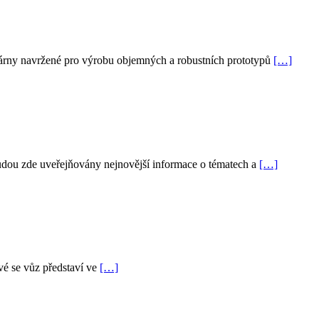
árny navržené pro výrobu objemných a robustních prototypů
[…]
 Budou zde uveřejňovány nejnovější informace o tématech a
[…]
rvé se vůz představí ve
[…]