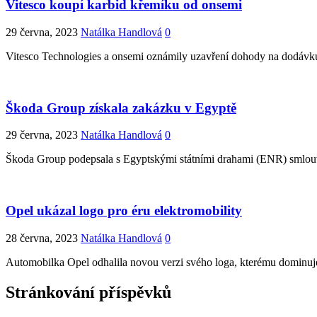
Vitesco koupí karbid křemíku od onsemi
29 června, 2023
Natálka Handlová
0
Vitesco Technologies a onsemi oznámily uzavření dohody na dodávku p
Škoda Group získala zakázku v Egyptě
29 června, 2023
Natálka Handlová
0
Škoda Group podepsala s Egyptskými státními drahami (ENR) smlouvy 
Opel ukázal logo pro éru elektromobility
28 června, 2023
Natálka Handlová
0
Automobilka Opel odhalila novou verzi svého loga, kterému dominuj
Stránkování příspěvků