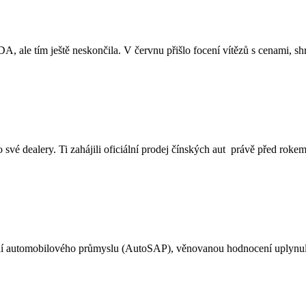
A, ale tím ještě neskončila. V červnu přišlo focení vítězů s cenami, s
vé dealery. Ti zahájili oficiální prodej čínských aut právě před roke
žení automobilového průmyslu (AutoSAP), věnovanou hodnocení uplynu