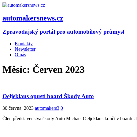
automakersnews.cz
Zpravodajský portál pro automobilový průmysl
Kontakty
Newsletter
O nás
Měsíc:
Červen 2023
Oeljeklaus opustí board Škody Auto
30 června, 2023
automakers3
0
Člen představenstva škody Auto Michael Oeljeklaus končí v boardu. N