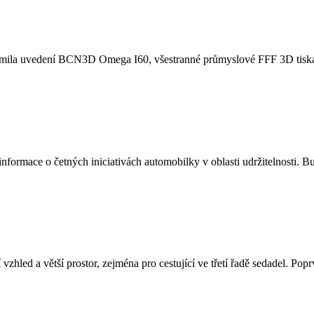
známila uvedení BCN3D Omega I60, všestranné průmyslové FFF 3D tisk
informace o četných iniciativách automobilky v oblasti udržitelnosti.
zhled a větší prostor, zejména pro cestující ve třetí řadě sedadel. Pop