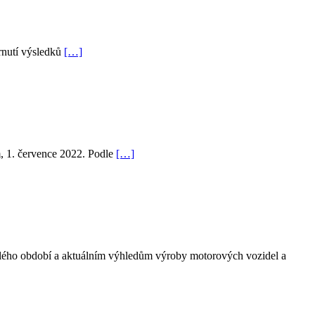
hrnutí výsledků
[…]
m, 1. července 2022. Podle
[…]
lého období a aktuálním výhledům výroby motorových vozidel a