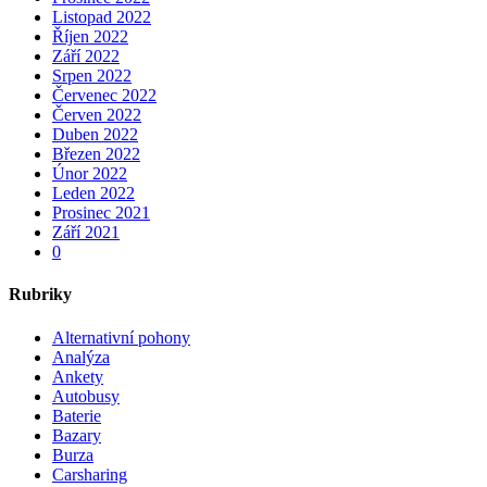
Listopad 2022
Říjen 2022
Září 2022
Srpen 2022
Červenec 2022
Červen 2022
Duben 2022
Březen 2022
Únor 2022
Leden 2022
Prosinec 2021
Září 2021
0
Rubriky
Alternativní pohony
Analýza
Ankety
Autobusy
Baterie
Bazary
Burza
Carsharing