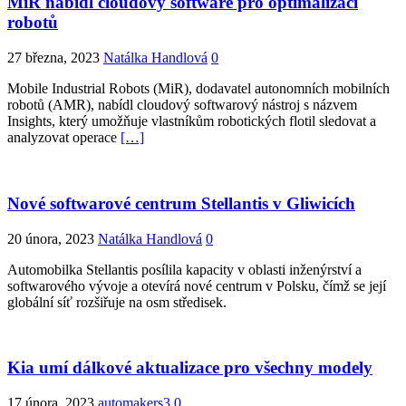
MiR nabídl cloudový software pro optimalizaci
robotů
27 března, 2023
Natálka Handlová
0
Mobile Industrial Robots (MiR), dodavatel autonomních mobilních
robotů (AMR), nabídl cloudový softwarový nástroj s názvem
Insights, který umožňuje vlastníkům robotických flotil sledovat a
analyzovat operace
[…]
Nové softwarové centrum Stellantis v Gliwicích
20 února, 2023
Natálka Handlová
0
Automobilka Stellantis posílila kapacity v oblasti inženýrství a
softwarového vývoje a otevírá nové centrum v Polsku, čímž se její
globální síť rozšiřuje na osm středisek.
Kia umí dálkové aktualizace pro všechny modely
17 února, 2023
automakers3
0