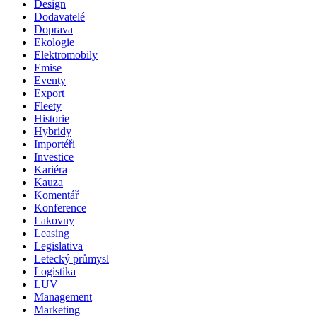
Design
Dodavatelé
Doprava
Ekologie
Elektromobily
Emise
Eventy
Export
Fleety
Historie
Hybridy
Importéři
Investice
Kariéra
Kauza
Komentář
Konference
Lakovny
Leasing
Legislativa
Letecký průmysl
Logistika
LUV
Management
Marketing