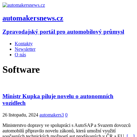
automakersnews.cz
Zpravodajský portál pro automobilový průmysl
Kontakty
Newsletter
O nás
Software
Ministr Kupka piluje novelu o autonomních
vozidlech
26 listopadu, 2024
automakers3
0
Ministerstvo dopravy ve spolupráci s AutoSAP a Svazem dovozců
automobilů připravilo novelu zákonů, která umožní využití
současných technických možností aut prodávaných v ČR a EU.
[…]