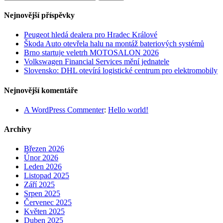
Nejnovější příspěvky
Peugeot hledá dealera pro Hradec Králové
Škoda Auto otevřela halu na montáž bateriových systémů
Brno startuje veletrh MOTOSALON 2026
Volkswagen Financial Services mění jednatele
Slovensko: DHL otevírá logistické centrum pro elektromobily
Nejnovější komentáře
A WordPress Commenter
:
Hello world!
Archivy
Březen 2026
Únor 2026
Leden 2026
Listopad 2025
Září 2025
Srpen 2025
Červenec 2025
Květen 2025
Duben 2025