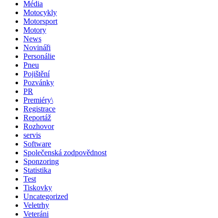
Média
Motocykly
Motorsport
Motory
News
Novináři
Personálie
Pneu
Pojištění
Pozvánky
PR
Premiéry\
Registrace
Reportáž
Rozhovor
servis
Software
Společenská zodpovědnost
Sponzoring
Statistika
Test
Tiskovky
Uncategorized
Veletrhy
Veteráni