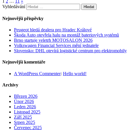
1
2
…
11
»
Vyhledávání
Nejnovější příspěvky
Peugeot hledá dealera pro Hradec Králové
Škoda Auto otevřela halu na montáž bateriových systémů
Brno startuje veletrh MOTOSALON 2026
Volkswagen Financial Services mění jednatele
Slovensko: DHL otevírá logistické centrum pro elektromobily
Nejnovější komentáře
A WordPress Commenter
:
Hello world!
Archivy
Březen 2026
Únor 2026
Leden 2026
Listopad 2025
Září 2025
Srpen 2025
Červenec 2025