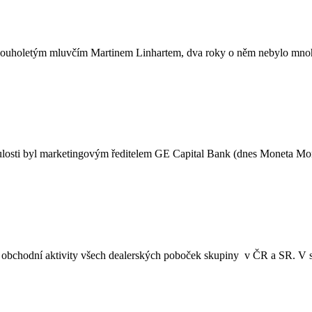
letým mluvčím Martinem Linhartem, dva roky o něm nebylo mnoho s
inulosti byl marketingovým ředitelem GE Capital Bank (dnes Monet
dl obchodní aktivity všech dealerských poboček skupiny v ČR a SR. V 