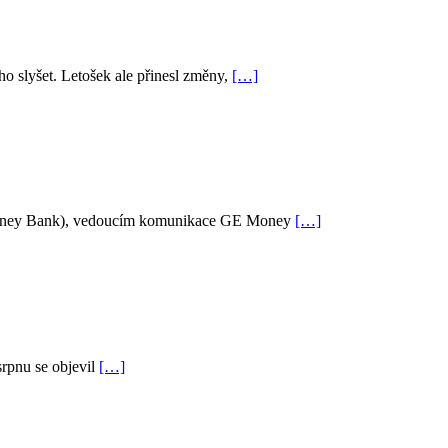
lyšet. Letošek ale přinesl změny,
[…]
a Money Bank), vedoucím komunikace GE Money
[…]
srpnu se objevil
[…]