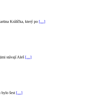
artina Králíčka, který po
[…]
jimi stávají Aleš
[…]
 bylo šest
[…]