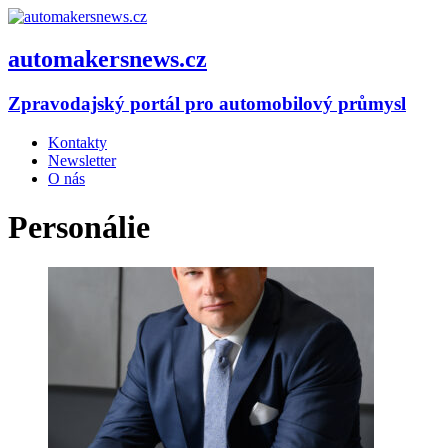
automakersnews.cz
Zpravodajský portál pro automobilový průmysl
Kontakty
Newsletter
O nás
Personálie