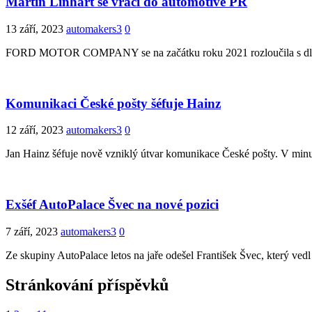
Martin Linhart se vrací do automotive PR
13 září, 2023
automakers3
0
FORD MOTOR COMPANY se na začátku roku 2021 rozloučila s dlouho
Komunikaci České pošty šéfuje Hainz
12 září, 2023
automakers3
0
Jan Hainz šéfuje nově vzniklý útvar komunikace České pošty. V m
Exšéf AutoPalace Švec na nové pozici
7 září, 2023
automakers3
0
Ze skupiny AutoPalace letos na jaře odešel František Švec, který ve
Stránkování příspěvků