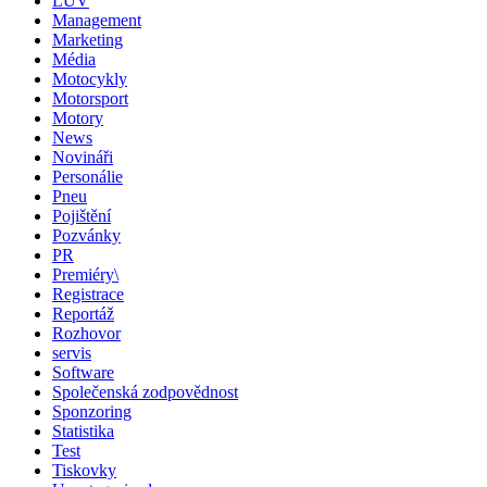
LUV
Management
Marketing
Média
Motocykly
Motorsport
Motory
News
Novináři
Personálie
Pneu
Pojištění
Pozvánky
PR
Premiéry\
Registrace
Reportáž
Rozhovor
servis
Software
Společenská zodpovědnost
Sponzoring
Statistika
Test
Tiskovky