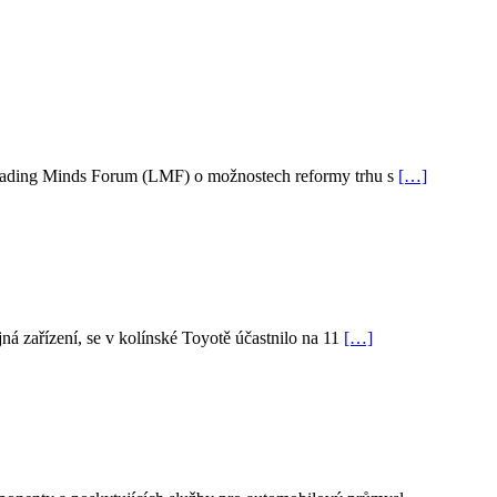
i Leading Minds Forum (LMF) o možnostech reformy trhu s
[…]
jná zařízení, se v kolínské Toyotě účastnilo na 11
[…]