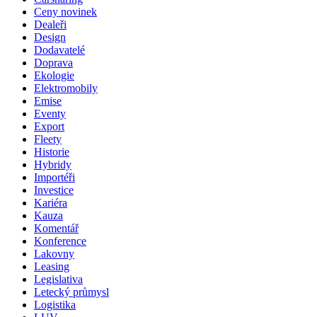
Ceny novinek
Dealeři
Design
Dodavatelé
Doprava
Ekologie
Elektromobily
Emise
Eventy
Export
Fleety
Historie
Hybridy
Importéři
Investice
Kariéra
Kauza
Komentář
Konference
Lakovny
Leasing
Legislativa
Letecký průmysl
Logistika