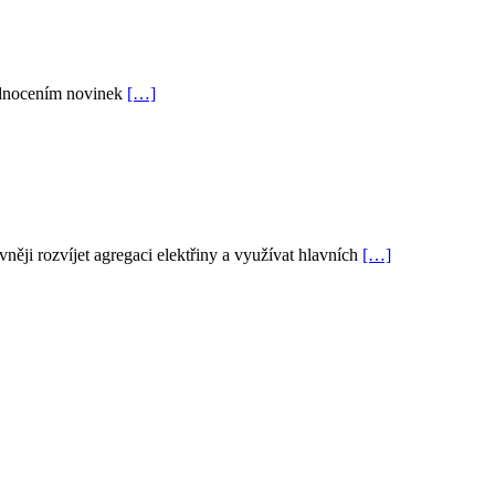
hodnocením novinek
[…]
ěji rozvíjet agregaci elektřiny a využívat hlavních
[…]