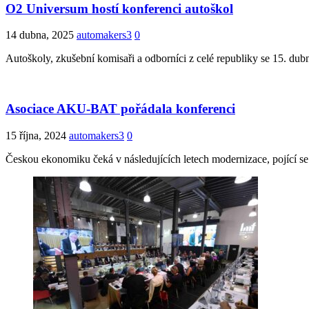
O2 Universum hostí konferenci autoškol
14 dubna, 2025
automakers3
0
Autoškoly, zkušební komisaři a odborníci z celé republiky se 15. du
Asociace AKU-BAT pořádala konferenci
15 října, 2024
automakers3
0
Českou ekonomiku čeká v následujících letech modernizace, pojící se 