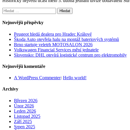
Historicky největší účast mělo 5. dubna jednání divize dodavatelů S
Vyhledávání
Nejnovější příspěvky
Peugeot hledá dealera pro Hradec Králové
Škoda Auto otevřela halu na montáž bateriových systémů
Brno startuje veletrh MOTOSALON 2026
Volkswagen Financial Services mění jednatele
Slovensko: DHL otevírá logistické centrum pro elektromobily
Nejnovější komentáře
A WordPress Commenter
:
Hello world!
Archivy
Březen 2026
Únor 2026
Leden 2026
Listopad 2025
Září 2025
Srpen 2025