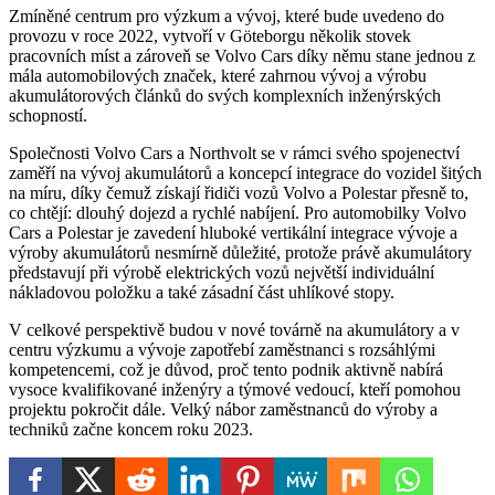
Zmíněné centrum pro výzkum a vývoj, které bude uvedeno do
provozu v roce 2022, vytvoří v Göteborgu několik stovek
pracovních míst a zároveň se Volvo Cars díky němu stane jednou z
mála automobilových značek, které zahrnou vývoj a výrobu
akumulátorových článků do svých komplexních inženýrských
schopností.
Společnosti Volvo Cars a Northvolt se v rámci svého spojenectví
zaměří na vývoj akumulátorů a koncepcí integrace do vozidel šitých
na míru, díky čemuž získají řidiči vozů Volvo a Polestar přesně to,
co chtějí: dlouhý dojezd a rychlé nabíjení. Pro automobilky Volvo
Cars a Polestar je zavedení hluboké vertikální integrace vývoje a
výroby akumulátorů nesmírně důležité, protože právě akumulátory
představují při výrobě elektrických vozů největší individuální
nákladovou položku a také zásadní část uhlíkové stopy.
V celkové perspektivě budou v nové továrně na akumulátory a v
centru výzkumu a vývoje zapotřebí zaměstnanci s rozsáhlými
kompetencemi, což je důvod, proč tento podnik aktivně nabírá
vysoce kvalifikované inženýry a týmové vedoucí, kteří pomohou
projektu pokročit dále. Velký nábor zaměstnanců do výroby a
techniků začne koncem roku 2023.