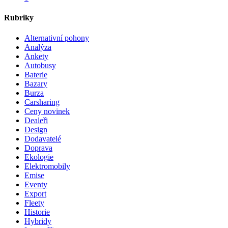
Rubriky
Alternativní pohony
Analýza
Ankety
Autobusy
Baterie
Bazary
Burza
Carsharing
Ceny novinek
Dealeři
Design
Dodavatelé
Doprava
Ekologie
Elektromobily
Emise
Eventy
Export
Fleety
Historie
Hybridy