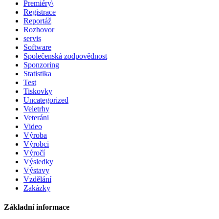
Premiéry\
Registrace
Reportáž
Rozhovor
servis
Software
Společenská zodpovědnost
Sponzoring
Statistika
Test
Tiskovky
Uncategorized
Veletrhy
Veteráni
Video
Výroba
Výrobci
Výročí
Výsledky
Výstavy
Vzdělání
Zakázky
Základní informace