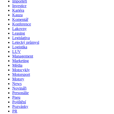
Importéři
Investice
Kariéra
Kauza
Komentář
Konference
Lakovny
Leasing
Legislativa
Letecký průmysl
Logistika
LUV
Management
Marketing
Média
Motocykly
Motorsport
Motory
News
Novináři
Personálie
Pneu
Pojištění
Pozvánky
PR