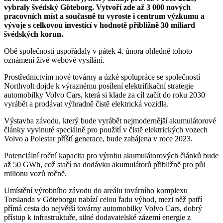
vybraly švédský Göteborg. Vytvoří zde až 3 000 nových
pracovních míst a současně tu vyroste i centrum výzkumu a
vývoje s celkovou investicí v hodnotě přibližně 30 miliard
švédských korun.
Obě společnosti uspořádaly v pátek 4. února ohledně tohoto
oznámení živé webové vysílání.
Prostřednictvím nové továrny a úzké spolupráce se společností
Northvolt dojde k výraznému posílení elektrifikační strategie
automobilky Volvo Cars, která si klade za cíl začít do roku 2030
vyrábět a prodávat výhradně čistě elektrická vozidla.
Výstavba závodu, který bude vyrábět nejmodernější akumulátorové
články vyvinuté speciálně pro použití v čistě elektrických vozech
Volvo a Polestar příští generace, bude zahájena v roce 2023.
Potenciální roční kapacita pro výrobu akumulátorových článků bude
až 50 GWh, což stačí na dodávku akumulátorů přibližně pro půl
milionu vozů ročně.
Umístění výrobního závodu do areálu továrního komplexu
Torslanda v Göteborgu nabízí celou řadu výhod, mezi něž patří
přímá cesta do největší továrny automobilky Volvo Cars, dobrý
přístup k infrastruktuře, silné dodavatelské zázemí energie z