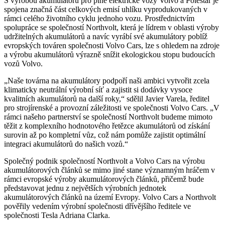
S výrobou akumulátorů pro plně elektrické vozy Volvo a Polestar je
spojena značná část celkových emisí uhlíku vyprodukovaných v
rámci celého životního cyklu jednoho vozu. Prostřednictvím
spolupráce se společností Northvolt, která je lídrem v oblasti výroby
udržitelných akumulátorů a navíc vyrábí své akumulátory poblíž
evropských továren společnosti Volvo Cars, lze s ohledem na zdroje
a výrobu akumulátorů výrazně snížit ekologickou stopu budoucích
vozů Volvo.
„Naše továrna na akumulátory podpoří naši ambici vytvořit zcela
klimaticky neutrální výrobní síť a zajistit si dodávky vysoce
kvalitních akumulátorů na další roky,“ sdělil Javier Varela, ředitel
pro strojírenské a provozní záležitosti ve společnosti Volvo Cars. „V
rámci našeho partnerství se společností Northvolt budeme mimoto
těžit z komplexního hodnotového řetězce akumulátorů od získání
surovin až po kompletní vůz, což nám pomůže zajistit optimální
integraci akumulátorů do našich vozů.“
Společný podnik společností Northvolt a Volvo Cars na výrobu
akumulátorových článků se mimo jiné stane významným hráčem v
rámci evropské výroby akumulátorových článků, přičemž bude
představovat jednu z největších výrobních jednotek
akumulátorových článků na území Evropy. Volvo Cars a Northvolt
pověřily vedením výrobní společnosti dřívějšího ředitele ve
společnosti Tesla Adriana Clarka.