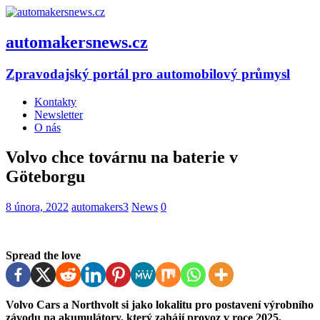
automakersnews.cz
Zpravodajský portál pro automobilový průmysl
Kontakty
Newsletter
O nás
Volvo chce továrnu na baterie v
Göteborgu
8 února, 2022
automakers3
News
0
Spread the love
Volvo Cars a Northvolt si jako lokalitu pro postavení výrobního
závodu na akumulátory, který zahájí provoz v roce 2025,