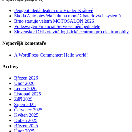
Peugeot hledá dealera pro Hradec Králové
Škoda Auto otevřela halu na montáž bateriových systémů
Brno startuje veletrh MOTOSALON 2026
Volkswagen Financial Services mění jednatele
Slovensko: DHL otevírá logistické centrum pro elektromobily
Nejnovější komentáře
A WordPress Commenter
:
Hello world!
Archivy
Březen 2026
Únor 2026
Leden 2026
Listopad 2025
Září 2025
Srpen 2025
Červenec 2025
Květen 2025
Duben 2025
Březen 2025
Únor 2025