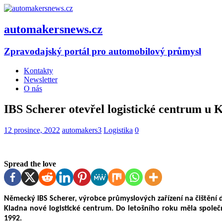
automakersnews.cz
Zpravodajský portál pro automobilový průmysl
Kontakty
Newsletter
O nás
IBS Scherer otevřel logistické centrum u 
12 prosince, 2022
automakers3
Logistika
0
Spread the love
Německý IBS Scherer, výrobce průmyslových zařízení na čištění d
Kladna nové logistické centrum. Do letošního roku měla společn
1992.