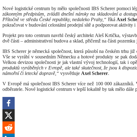
Nové logistické centrum by mělo společnosti IBS Scherer pomoci lép
zákonným předpisům, zvládli dnešní nároky na skladování a dostupn
Přítočně ve středu České republiky, nedaleko Prahy,“
říká
Axel Sche
pokračovat v budování celostátní prodejní sítě a podporovat aktivity 
Projekt pro toto centrum navrhl český architekt Aleš Krtička, výsta
dvě části – administrativní budova a sklad, přičemž na části pozemku
IBS Scherer je německá společnost, která působí na českém trhu již 
Vše se vyrábí v sousedním Německu a hotové produkty se pak dodáv
Velkou devizou společnosti je jak vlastní vývoj technologií, tak i
produktů vyráběných v Evropě, ale také skutečnost, že jsou k dispoz
námořní či letecké dopravě,“
vysvětluje
Axel Scherer
.
V Evropě má společnost IBS Scherer více než 100 000 zákazníků. V Čes
odběratele. Nové logistické centrum v lepší lokalitě by tak mělo dále p