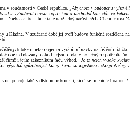
rma v současnosti v České republice.
„Abychom v budoucnu vyhověli
stovat a vybudovat novou logistickou a obchodní kancelář ve Velkém
 umístěného centra slibuje také udržitelný nárůst tržeb. Cílem je rovněž
zóny u Kladna. V současné době jej tvoří budova funkčně rozdělena na
ktů.
ečištěných tukem nebo olejem a vyrábí přípravky na čištění i údržbu.
u dočasně skladovány, dokud nejsou dodány konečným spotřebitelům.
náší firmě i jejím zákazníkům řadu výhod.
„Je to nejen vysoká kvalita
padných výpadků způsobených komplikovanou logistikou nebo problémy v
olupracuje také s distributorskou sítí, která se orientuje i na menší