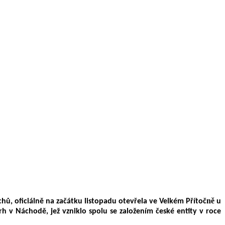
ně
chů,
oficiálně na začátku listopadu otevřela ve Velkém Přítoč
u
h v Náchodě, jež vzniklo spolu se založením české entity v roce