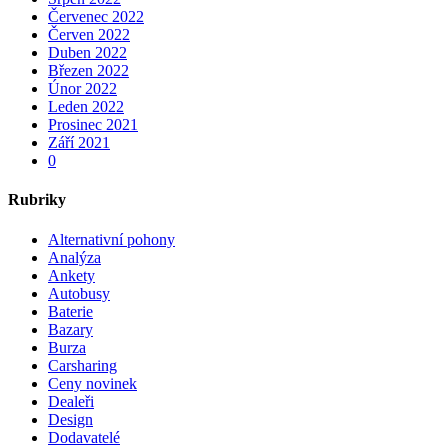
Červenec 2022
Červen 2022
Duben 2022
Březen 2022
Únor 2022
Leden 2022
Prosinec 2021
Září 2021
0
Rubriky
Alternativní pohony
Analýza
Ankety
Autobusy
Baterie
Bazary
Burza
Carsharing
Ceny novinek
Dealeři
Design
Dodavatelé