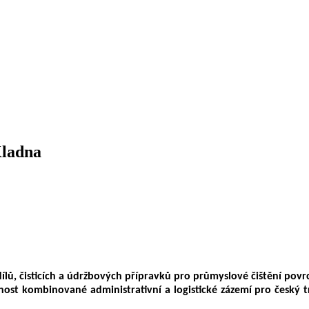
Kladna
ílů, čisticích a údržbových přípravků pro průmyslové čištění povr
ost kombinované administrativní a logistické zázemí pro český tr