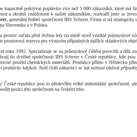
e kapacitně pokrývat poptávku více než 5 000 zákazníků, které má fi
ost a zkrátili vzdálenosti k našim zákazníkům, rozhodli jsme se inve
rer
, generální ředitel společnosti IBS Scherer. Firma si od strategicky
i na Slovensku a v Polsku.
vba prostor začala před dvěma lety na místě nově vzniklé průmyslové 
 je prostorová rezerva pro výstavbu případných dalších skladových obje
od roku 1992. Specializuje se na průmyslové čištění povrchů a dílů zn
ají do dceřiné společnosti IBS Scherer v České republice, kde jso
 opětovné použití chemických materiálů. Produkce přímo v Německu při
ici prakticky kdykoli. Naši čeští zákazníci se tak nemusí obávat pří
ké republice jsou to především velké industriální společnosti, ale sp
osílit pozici této společnosti na českém trhu.