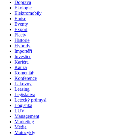
Doprava
Ekologie
Elektromobily
Emise
Eventy
Export
Fleety
Historie
Hybridy
Importéři
Investice
Kariéra
Kauza
Komentář
Konference
Lakovny
Leasing
Legislativa
Letecký průmysl
Logistika
LUV
Management
Marketing
Média
Motocykly