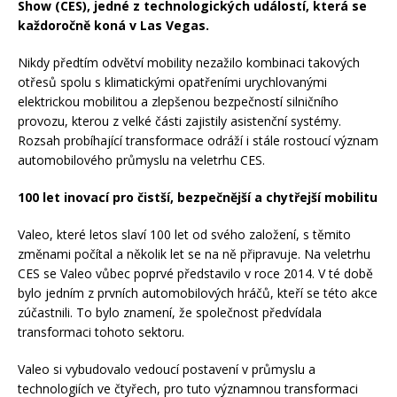
Show (CES), jedné z technologických událostí, která se
každoročně koná v Las Vegas.
Nikdy předtím odvětví mobility nezažilo kombinaci takových
otřesů spolu s klimatickými opatřeními urychlovanými
elektrickou mobilitou a zlepšenou bezpečností silničního
provozu, kterou z velké části zajistily asistenční systémy.
Rozsah probíhající transformace odráží i stále rostoucí význam
automobilového průmyslu na veletrhu CES.
100 let inovací pro čistší, bezpečnější a chytřejší mobilitu
Valeo, které letos slaví 100 let od svého založení, s těmito
změnami počítal a několik let se na ně připravuje. Na veletrhu
CES se Valeo vůbec poprvé představilo v roce 2014. V té době
bylo jedním z prvních automobilových hráčů, kteří se této akce
zúčastnili. To bylo znamení, že společnost předvídala
transformaci tohoto sektoru.
Valeo si vybudovalo vedoucí postavení v průmyslu a
technologiích ve čtyřech, pro tuto významnou transformaci