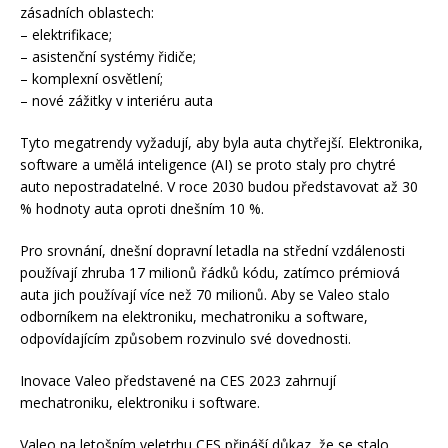
zásadních oblastech:
– elektrifikace;
– asistenční systémy řidiče;
– komplexní osvětlení;
– nové zážitky v interiéru auta
Tyto megatrendy vyžadují, aby byla auta chytřejší. Elektronika,
software a umělá inteligence (AI) se proto staly pro chytré
auto nepostradatelné. V roce 2030 budou představovat až 30
% hodnoty auta oproti dnešním 10 %.
Pro srovnání, dnešní dopravní letadla na střední vzdálenosti
používají zhruba 17 milionů řádků kódu, zatímco prémiová
auta jich používají více než 70 milionů. Aby se Valeo stalo
odborníkem na elektroniku, mechatroniku a software,
odpovídajícím způsobem rozvinulo své dovednosti.
Inovace Valeo představené na CES 2023 zahrnují
mechatroniku, elektroniku i software.
Valeo na letošním veletrhu CES přináší důkaz, že se stalo