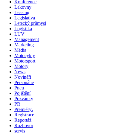
Konference
Lakovny
Leasing
Legislativa
Letecký průmysl
Logistika
LUV
Management
Marketing
Média
Motocykly
Motorsport
Motory
News
Novináři
Personálie
Pneu
Pojištění
Pozvánky
PR
Premiéry\
Registrace
Reportáž
Rozhovor
servis