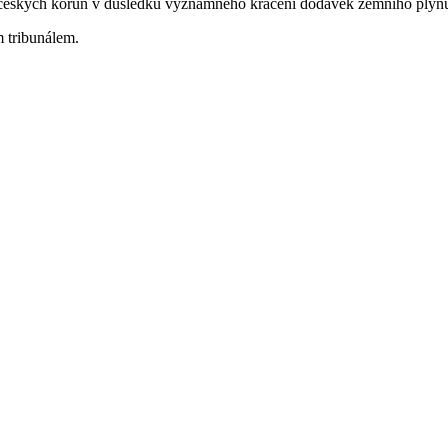
 českých korun v důsledku významného krácení dodávek zemního plynu
m tribunálem.