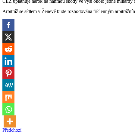
ČEZ uplatňuje nárok na náhradu škody ve výši okolo jedné miliardy
Arbitráž se sídlem v Ženevě bude rozhodována tříčlenným arbitrážní
Předchozí