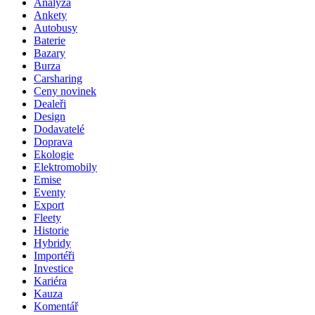
Analýza
Ankety
Autobusy
Baterie
Bazary
Burza
Carsharing
Ceny novinek
Dealeři
Design
Dodavatelé
Doprava
Ekologie
Elektromobily
Emise
Eventy
Export
Fleety
Historie
Hybridy
Importéři
Investice
Kariéra
Kauza
Komentář