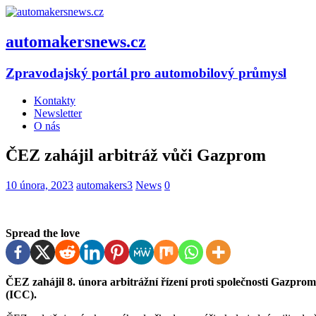
automakersnews.cz
Zpravodajský portál pro automobilový průmysl
Kontakty
Newsletter
O nás
ČEZ zahájil arbitráž vůči Gazprom
10 února, 2023
automakers3
News
0
Spread the love
ČEZ zahájil 8. února arbitrážní řízení proti společnosti Gazpro
(ICC).