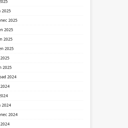
2025
n 2025
enec 2025
en 2025
n 2025
en 2025
 2025
n 2025
opad 2024
 2024
2024
n 2024
enec 2024
 2024