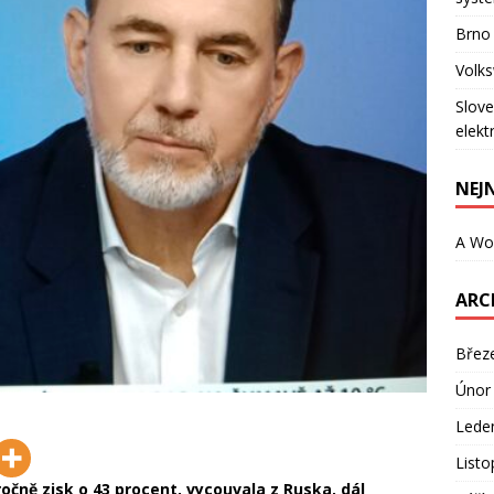
Brno
Volks
Slove
elekt
NEJ
A Wo
ARC
Břez
Únor
Lede
List
očně zisk o 43 procent, vycouvala z Ruska, dál