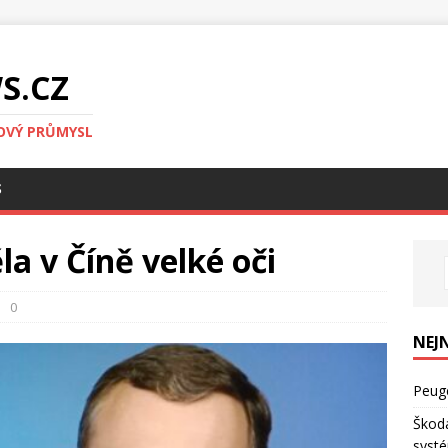
S.CZ
OVÝ PRŮMYSL
S
a v Číně velké oči
0
NEJ
Peuge
Škoda
syst