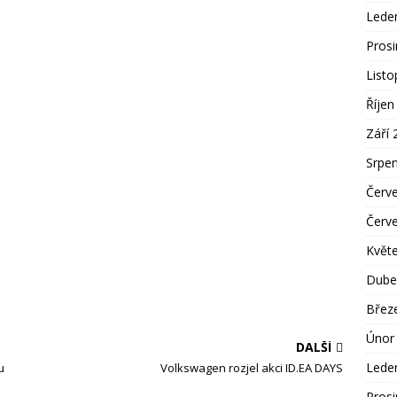
Lede
Pros
List
Říjen
Září 
Srpe
Červ
Červ
Květ
Dube
Břez
Únor
DALŠÍ
Lede
u
Volkswagen rozjel akci ID.EA DAYS
Pros