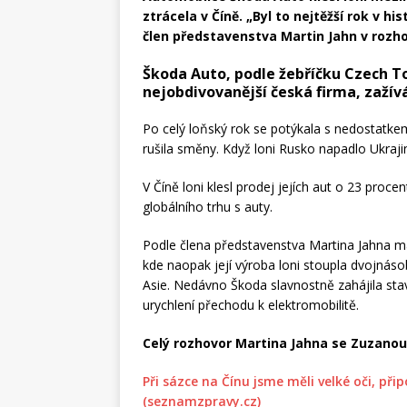
ztrácela v Číně. „Byl to nejtěžší rok v his
člen představenstva Martin Jahn v rozh
Škoda Auto, podle žebříčku Czech To
nejobdivovanější česká firma, zažívá
Po celý loňský rok se potýkala s nedostatke
rušila směny. Když loni Rusko napadlo Ukraji
V Číně loni klesl prodej jejích aut o 23 proc
globálního trhu s auty.
Podle člena představenstva Martina Jahna má 
kde naopak její výroba loni stoupla dvojnás
Asie. Nedávno Škoda slavnostně zahájila st
urychlení přechodu k elektromobilitě.
Celý rozhovor Martina Jahna se Zuzano
Při sázce na Čínu jsme měli velké oči, p
(seznamzpravy.cz)