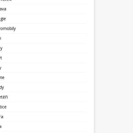
ava
gie
romobily
e
ty
t
y
rie
dy
téři
tice
ra
a