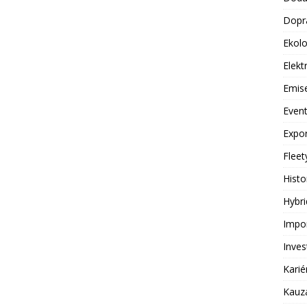
Dopr
Ekolo
Elekt
Emis
Even
Expor
Fleet
Histo
Hybri
Impor
Inves
Karié
Kauz