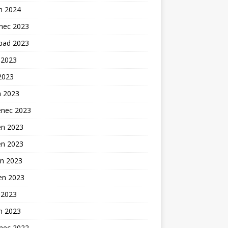
n 2024
inec 2023
opad 2023
 2023
2023
n 2023
enec 2023
en 2023
en 2023
n 2023
en 2023
 2023
n 2023
inec 2022