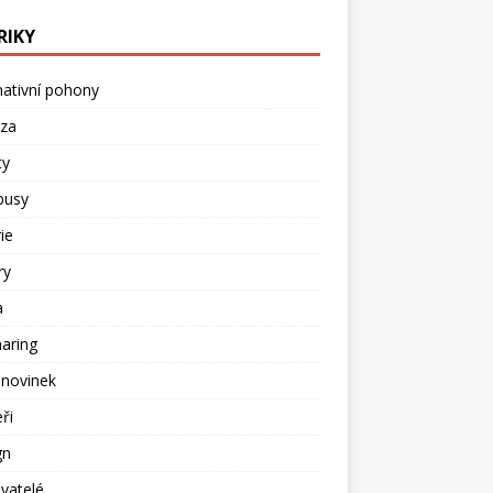
RIKY
nativní pohony
ýza
ty
busy
ie
ry
a
aring
 novinek
ři
gn
vatelé