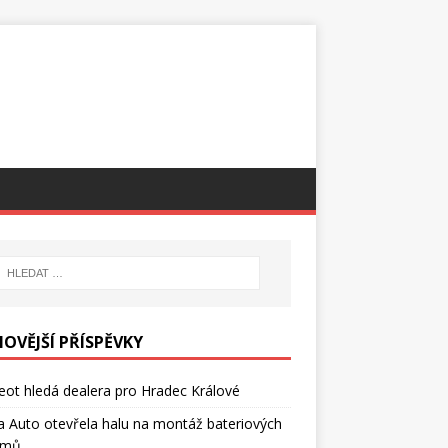
NOVĚJŠÍ PŘÍSPĚVKY
ot hledá dealera pro Hradec Králové
 Auto otevřela halu na montáž bateriových
émů