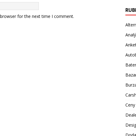
RUB
 browser for the next time I comment.
Alter
Anal
Anke
Auto
Bater
Baza
Burz
Carsh
Ceny
Deale
Desi
Doda