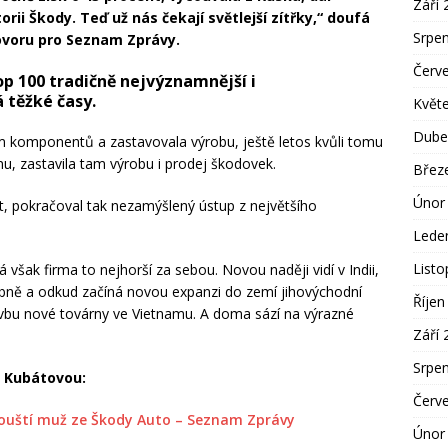
Září 
torii Škody. Teď už nás čekají světlejší zítřky,“ doufá
Srpe
ovoru pro Seznam Zprávy.
Červ
p 100 tradičně nejvýznamnější i
 těžké časy.
Květ
Dube
m komponentů a zastavovala výrobu, ještě letos kvůli tomu
nu, zastavila tam výrobu i prodej škodovek.
Břez
Únor
ent, pokračoval tak nezamýšlený ústup z největšího
Lede
List
však firma to nejhorší za sebou. Novou naději vidí v Indii,
obně a odkud začíná novou expanzi do zemí jihovýchodní
Říjen
avbu nové továrny ve Vietnamu. A doma sází na výrazné
Září 
Srpe
u Kubátovou:
Červ
řipouští muž ze Škody Auto – Seznam Zprávy
Únor