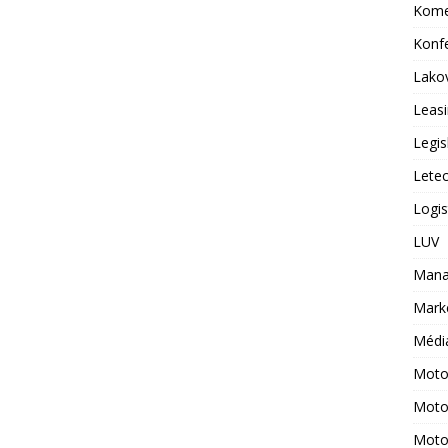
Kome
Konf
Lako
Leas
Legis
Lete
Logis
LUV
Mana
Mark
Médi
Moto
Moto
Moto