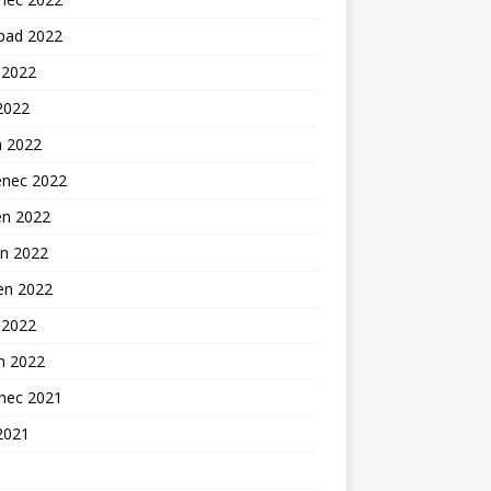
opad 2022
 2022
2022
n 2022
enec 2022
en 2022
n 2022
en 2022
 2022
n 2022
inec 2021
2021