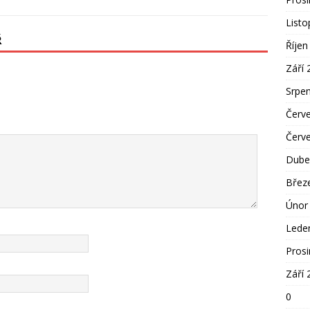
List
Ř
Říjen
Září 
Srpe
Červ
Červ
Dube
Břez
Únor
Lede
Pros
Září 
0