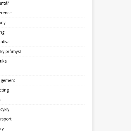
ntář
erence
vny
ing
lativa
cký průmysl
tika
gement
eting
a
cykly
rsport
ry