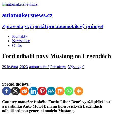
automakersnews.cz
Zpravodajský portál pro automobilový průmysl
Kontakty
Newsletter
O nás
Ford odhalil nový Mustang na Legendách
29 května, 2023
automakers3
Premiéry\
,
Výstavy
0
Spread the love
Country manažer českého Fordu Libor Beneš využil příležitosti
a na stánku Auto Motol Beni na holešovických Legendách
odhalil sedmou generaci modelu Mustang.