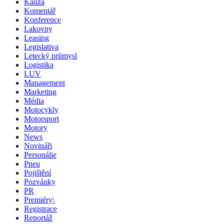
Kauza
Komentář
Konference
Lakovny
Leasing
Legislativa
Letecký průmysl
Logistika
LUV
Management
Marketing
Média
Motocykly
Motorsport
Motory
News
Novináři
Personálie
Pneu
Pojištění
Pozvánky
PR
Premiéry\
Registrace
Reportáž