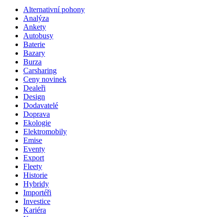
Alternativní pohony
Analýza
Ankety
Autobusy
Baterie
Bazary
Burza
Carsharing
Ceny novinek
Dealeři
Design
Dodavatelé
Doprava
Ekologie
Elektromobily
Emise
Eventy
Export
Fleety
Historie
Hybridy
Importéři
Investice
Kariéra