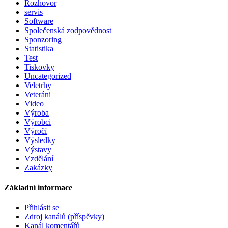
Rozhovor
servis
Software
Společenská zodpovědnost
Sponzoring
Statistika
Test
Tiskovky
Uncategorized
Veletrhy
Veteráni
Video
Výroba
Výrobci
Výročí
Výsledky
Výstavy
Vzdělání
Zakázky
Základní informace
Přihlásit se
Zdroj kanálů (příspěvky)
Kanál komentářů