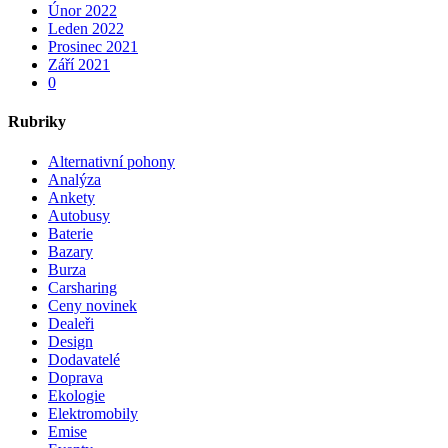
Únor 2022
Leden 2022
Prosinec 2021
Září 2021
0
Rubriky
Alternativní pohony
Analýza
Ankety
Autobusy
Baterie
Bazary
Burza
Carsharing
Ceny novinek
Dealeři
Design
Dodavatelé
Doprava
Ekologie
Elektromobily
Emise