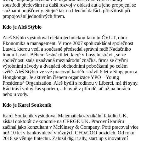
soustředí především na další rozvoj v oblasti aut a jeho propojení se
službami pojišťovny. Stejně tak na hledání dalších příležitostí při
propojování jednotlivých firem.
Kdo je Aleš Stýblo
Aleš Stýblo vystudoval elektrotechnickou fakultu ČVUT, obor
Ekonomika a management. V roce 2007 spoluzakládal společnost
Lasvit, kterou vedl a současně předsedal správní radě Nadačního
fondu Lasvit. Během šestnácti let, které v Lasvitu strávil, se ze
společnosti stala uznávaná mezinárodní značka, firma se čtyřmi
výrobními závody a dvanácti obchodními pobočkami po celém
světě. Aleš Stýblo ve své pracovní kariéře strávil 6 let v Singapuru a
Hongkongu. Je aktivním členem organizace YPO – Young
Presidents‘ Organization. Aleš bydlí s rodinou v Liberci, má tři syny.
Rád tráví volný čas sportem, a hlavně v přírodě, ať už na horách
nebo u vody.
Kdo je Karel Soukeník
Karel Soukeník vystudoval Matematicko-fyzikální fakultu UK,
získal doktorát z ekonomie na CERGE UK. Pracovní kariéru
začínal jako konzultant v McKinsey & Company. Poté pracoval více
než 10 let v bankovnictví v různých CFO/COO pozicích. Od roku
2018 se věnuje fintechu. Založil dig-it-ally, start-up s inovativní