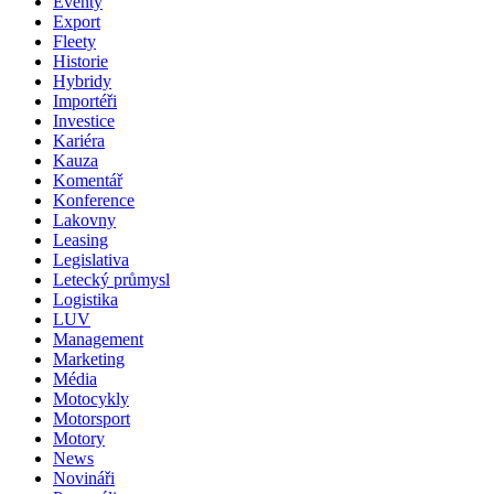
Eventy
Export
Fleety
Historie
Hybridy
Importéři
Investice
Kariéra
Kauza
Komentář
Konference
Lakovny
Leasing
Legislativa
Letecký průmysl
Logistika
LUV
Management
Marketing
Média
Motocykly
Motorsport
Motory
News
Novináři