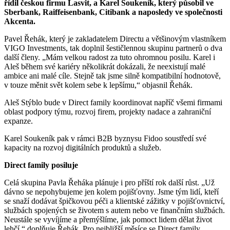
řídil českou firmu Lasvit, a Karel Soukeník, který působil ve
Sberbank, Raiffeisenbank, Citibank a naposledy ve společnosti
Akcenta.
Pavel Řehák, který je zakladatelem Directu a většinovým vlastníkem
VIGO Investments, tak doplnil šestičlennou skupinu partnerů o dva
další členy. „Mám velkou radost za tuto ohromnou posilu. Karel i
Aleš během své kariéry několikrát dokázali, že neexistují malé
ambice ani malé cíle. Stejně tak jsme silně kompatibilní hodnotově,
v touze měnit svět kolem sebe k lepšímu,“ objasnil Řehák.
Aleš Stýblo bude v Direct family koordinovat napříč všemi firmami
oblast podpory týmu, rozvoj firem, projekty nadace a zahraniční
expanze.
Karel Soukeník pak v rámci B2B byznysu Fidoo soustředí své
kapacity na rozvoj digitálních produktů a služeb.
Direct family posiluje
Celá skupina Pavla Řeháka plánuje i pro příští rok další růst. „Už
dávno se nepohybujeme jen kolem pojišťovny. Jsme tým lidí, kteří
se snaží dodávat špičkovou péči a klientské zážitky v pojišťovnictví,
službách spojených se životem s autem nebo ve finančním službách.
Neustále se vyvíjíme a přemýšlíme, jak pomoct lidem dělat život
lehčí,“ doplňuje Řehák. Pro nejbližší měsíce se Direct family