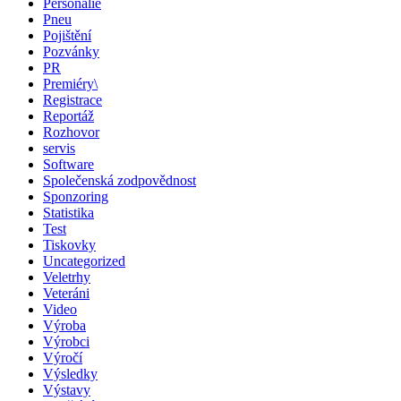
Personálie
Pneu
Pojištění
Pozvánky
PR
Premiéry\
Registrace
Reportáž
Rozhovor
servis
Software
Společenská zodpovědnost
Sponzoring
Statistika
Test
Tiskovky
Uncategorized
Veletrhy
Veteráni
Video
Výroba
Výrobci
Výročí
Výsledky
Výstavy